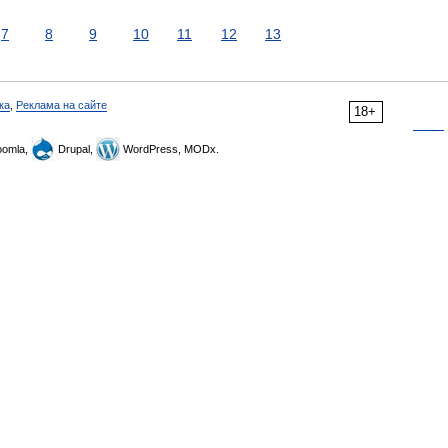
7
8
9
10
11
12
13
ка
,
Реклама на сайте
18+
omla,
Drupal,
WordPress, MODx.