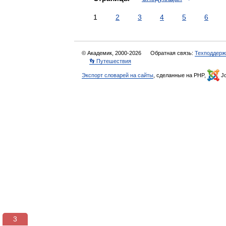
1
2
3
4
5
6
© Академик, 2000-2026
Обратная связь:
Техподдерж
👣 Путешествия
Экспорт словарей на сайты
, сделанные на PHP,
Jo
3