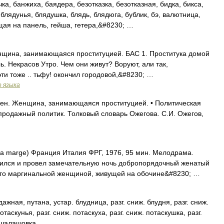
а, банжиха, баядера, безотказка, безотказная, бидка, бикса,
блядунья, блядушка, блядь, блядюга, бублик, бэ, валютница,
щая на панель, гейша, гетера,&#8230; …
 Женщина, занимающаяся проституцией. БАС 1. Проститука домой
ь. Некрасов Утро. Чем они живут? Воруют, али так,
эти тоже .. тьфу! окончил городовой,&#8230; …
о языка
н. Женщина, занимающаяся проституцией. • Политическая
 продажный политик. Толковый словарь Ожегова. С.И. Ожегов,
marge) Франция Италия ФРГ, 1976, 95 мин. Мелодрама.
омился и провел замечательную ночь добропорядочный женатый
его маргинальной женщиной, живущей на обочине&#8230; …
, путана, устар. блудница, разг. сниж. блудня, разг. сниж.
отаскунья, разг. сниж. потаскуха, разг. сниж. потаскушка, разг.
. шалашовка …