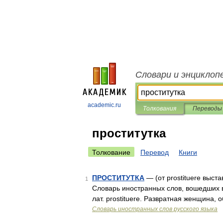
Словари и энциклоп
academic.ru
Толкования
Переводы
проститутка
Толкование
Перевод
Книги
ПРОСТИТУТКА
— (от prostituere выст
1
Словарь иностранных слов, вошедших в
лат. prostituere. Развратная женщина,
Словарь иностранных слов русского языка