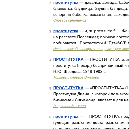
проститутка
— давалка, армида, бабочк
2
бланкетка, блудница, блудня, блядища, 
вечерняя бабочка, вокзальная, выходя
Словарь синонимов
проститутка
— и, ж. prostituée f. 1.
3
на рассвете Поспешает, покинув постел
побираются.. Протестутки &LT;так&GT; 
Исторический словарь галлицизмов русског
ПРОСТИТУТКА
— ПРОСТИТУТКА, и, же
4
проститутка (презр.) беспринципный и
Н.Ю. Шведова. 1949 1992 …
Толковый словарь Ожегова
ПРОСТИТУТКА
— «ПРОСТИТУТКА» (La 
5
Проститутка Диана, с которой познак
бизнесмен Сигизмонд, является для н
Энциклопедия кино
проститутка
— ПРОСТИТУТКА, продажная
6
гулящая, разг. сниж. девка, разг. сниж. п
сниж. шалава, разг. сниж. шлюха, жарг