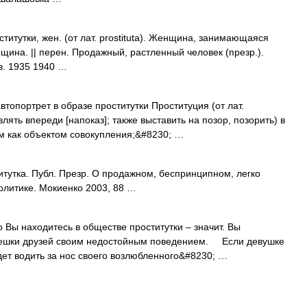
тутки, жен. (от лат. prostituta). Женщина, занимающаяся
нщина. || перен. Продажный, растленный человек (презр.).
в. 1935 1940 …
опортрет в образе проститутки Проституция (от лат.
тавлять впереди [напоказ]; также выставить на позор, позорить) в
м как объектом совокупления;&#8230; …
тутка. Публ. Презр. О продажном, беспринципном, легко
литике. Мокиенко 2003, 88 …
Вы находитесь в обществе проститутки – значит. Вы
мешки друзей своим недостойным поведением. Если девушке
удет водить за нос своего возлюбленного&#8230; …