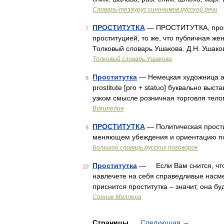
Словарь-тезаурус синонимов русской речи
ПРОСТИТУТКА
— ПРОСТИТУТКА, прости
7
проституцией, то же, что публичная же
Толковый словарь Ушакова. Д.Н. Ушако
Толковый словарь Ушакова
Проститутка
— Немецкая художница авт
8
prostitute [pro + statuo] буквально выс
узком смысле розничная торговля тело
Википедия
ПРОСТИТУТКА
— Политическая прости
9
меняющем убеждения и ориентацию по
Большой словарь русских поговорок
Проститутка
— Если Вам снится, что 
10
навлечете на себя справедливые нас
приснится проститутка – значит, она б
Сонник Миллера
Страницы
Следующая
→